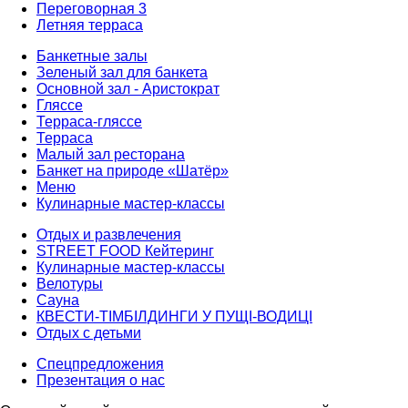
Переговорная 3
Летняя терраса
Банкетные залы
Зеленый зал для банкета
Основной зал - Аристократ
Гляссе
Терраса-гляссе
Терраса
Малый зал ресторана
Банкет на природе «Шатёр»
Меню
Кулинарные мастер-классы
Отдых и развлечения
STREET FOOD Кейтеринг
Кулинарные мастер-классы
Велотуры
Сауна
КВЕСТИ-ТІМБІЛДИНГИ У ПУЩІ-ВОДИЦІ
Отдых с детьми
Спецпредложения
Презентация о нас