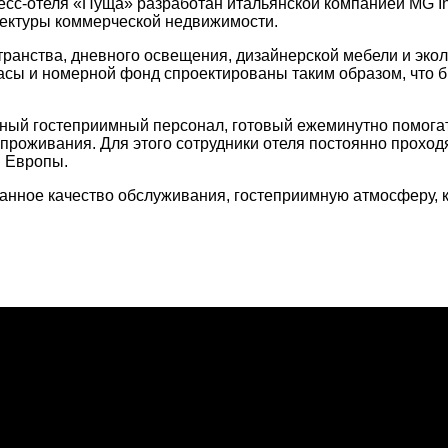
есс-отеля «Пуща» разработан итальянской компанией MG In
тектуры коммерческой недвижимости.
странства, дневного освещения, дизайнерской мебели и эк
расы и номерной фонд спроектированы таким образом, что 
ный гостеприимный персонал, готовый ежеминутно помогат
роживания. Для этого сотрудники отеля постоянно проходят
и Европы.
ванное качество обслуживания, гостеприимную атмосферу,