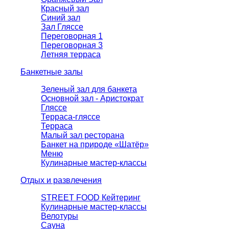
Красный зал
Синий зал
Зал Гляссе
Переговорная 1
Переговорная 3
Летняя терраса
Банкетные залы
Зеленый зал для банкета
Основной зал - Аристократ
Гляссе
Терраса-гляссе
Терраса
Малый зал ресторана
Банкет на природе «Шатёр»
Меню
Кулинарные мастер-классы
Отдых и развлечения
STREET FOOD Кейтеринг
Кулинарные мастер-классы
Велотуры
Сауна