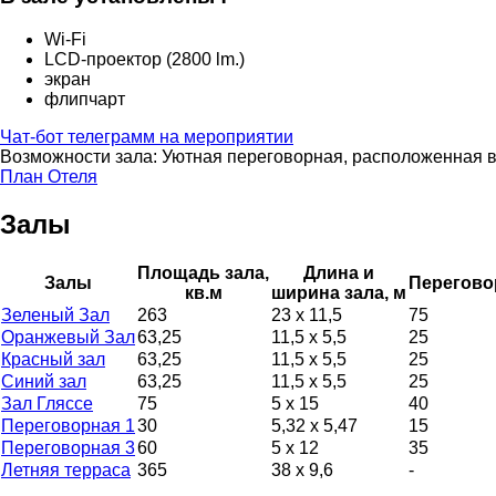
Wi-Fi
LCD-проектор (2800 lm.)
экран
флипчарт
Чат-бот телеграмм на мероприятии
Возможности зала:
Уютная переговорная, расположенная во
План Отеля
Залы
Площадь зала,
Длина и
Залы
Перегово
кв.м
ширина зала, м
Зеленый Зал
263
23 х 11,5
75
Оранжевый Зал
63,25
11,5 х 5,5
25
Красный зал
63,25
11,5 х 5,5
25
Синий зал
63,25
11,5 х 5,5
25
Зал Гляссе
75
5 х 15
40
Переговорная 1
30
5,32 х 5,47
15
Переговорная 3
60
5 х 12
35
Летняя терраса
365
38 х 9,6
-