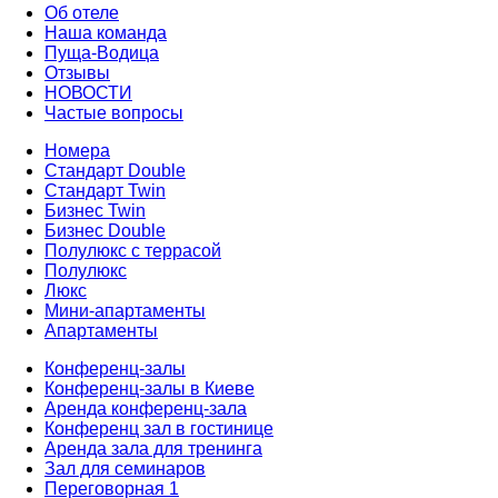
Об отеле
Наша команда
Пуща-Водица
Отзывы
НОВОСТИ
Частые вопросы
Номера
Стандарт Double
Стандарт Twin
Бизнес Twin
Бизнес Double
Полулюкс с террасой
Полулюкс
Люкс
Мини-апартаменты
Апартаменты
Конференц-залы
Конференц-залы в Киеве
Аренда конференц-зала
Конференц зал в гостинице
Аренда зала для тренинга
Зал для семинаров
Переговорная 1