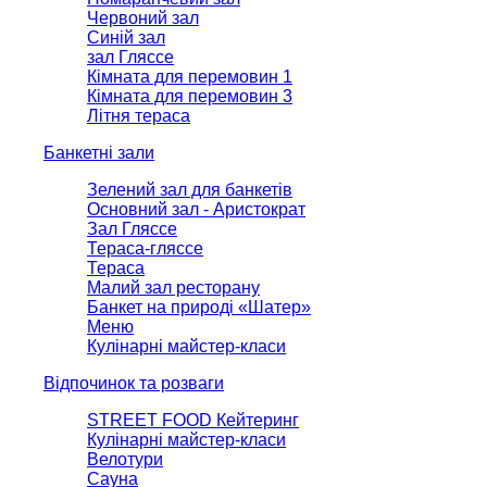
Червоний зал
Синій зал
зал Гляссе
Кімната для перемовин 1
Кімната для перемовин 3
Літня тераса
Банкетні зали
Зелений зал для банкетів
Основний зал - Аристократ
Зал Гляссе
Тераса-гляссе
Тераса
Малий зал ресторану
Банкет на природі «Шатер»
Меню
Кулінарні майстер-класи
Відпочинок та розваги
STREET FOOD Кейтеринг
Кулінарні майстер-класи
Велотури
Сауна