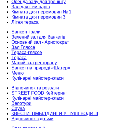
Оренда залу для тренінгу
Зал для семінарів
Кімната для перемовин № 1
Кімната для перемовин 3
Літня тераса
Банкетні зали
Зелений зал для банкетів
Основний зал - Аристократ
Зал Гляссе
Тераса-гляссе
Тераса
Малий зал ресторану
Банкет на природі «Шатер»
Меню
Кулінарні майстер-класи
Відпочинок та розваги
STREET FOOD Кейтеринг
Кулінарні майстер-класи
Велотури
Сауна
КВЕСТИ-ТІМБІЛДИНГИ У ПУЩІ-ВОДИЦІ
Відпочинок з дітьми