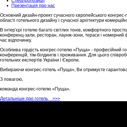
Спецпропозиції
Презентація про нас
Основний дизайн-проект сучасного європейського конгрес-го
області готельного дизайну і сучасної архітектури комерційн
В інтер'єрі готелю багато світлих тонів, комфортного прост
конференц-зали, ресторан, лаунж-зони, тераси і номерний ф
час відпочинку.
Особлива гордість конгрес-готелю «Пуща» - професійний го
конференцій, тім-білдингів і проживання. Для цього співроб
готельних експертів України і Європи.
Вибираючи конгрес-готель «Пуща», Ви отримуєте гарантова
З повагою,
команда конгрес-готелю «Пуща».
Детальніше про готель
>>>