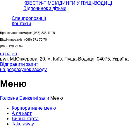
КВЕСТИ-ТІМБІЛДИНГИ У ПУЩІ-ВОДИЦІ
Відпочинок з дітьми
Спецпропозиції
Контакти
Бронювання номерів:
(067) 235 11 29
Відділ продажів:
(068) 371 70 70
(068) 128 73 09
ru
ua
en
вул. М.Юнкерова, 20, м. Київ, Пуща-Водиця, 04075, Україна
Відправити запит
на розрахунок заходу
Меню
Головна
Банкетні зали
Меню
Корпоративне меню
A ля карт
Винна карта
Take away