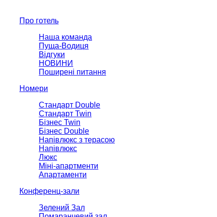
Про готель
Наша команда
Пуща-Водиця
Відгуки
НОВИНИ
Поширені питання
Номери
Стандарт Double
Стандарт Twin
Бізнес Twin
Бізнес Double
Напівлюкс з терасою
Напівлюкс
Люкс
Міні-апартменти
Апартаменти
Конференц-зали
Зелений Зал
Помаранчевий зал