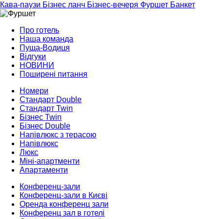
Кава-паузи
Бізнес ланч
Бізнес-вечеря
Фуршет
Банкет
Про готель
Наша команда
Пуща-Водиця
Відгуки
НОВИНИ
Поширені питання
Номери
Стандарт Double
Стандарт Twin
Бізнес Twin
Бізнес Double
Напівлюкс з терасою
Напівлюкс
Люкс
Міні-апартменти
Апартаменти
Конференц-зали
Конференц-зали в Києві
Оренда конференц зали
Конференц зал в готелі