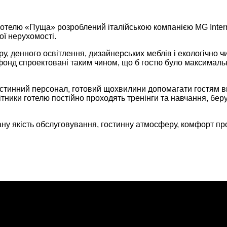
телю «Пуща» розроблений італійською компанією MG Internati
ої нерухомості.
ору, денного освітлення, дизайнерських меблів і екологічно
онд спроектовані таким чином, що б гостю було максимально
стинний персонал, готовий щохвилини допомагати гостям вир
ітники готелю постійно проходять тренінги та навчання, беру
ну якість обслуговування, гостинну атмосферу, комфорт пр