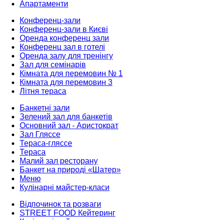
Апартаменти
Конференц-зали
Конференц-зали в Києві
Оренда конференц зали
Конференц зал в готелі
Оренда залу для тренінгу
Зал для семінарів
Кімната для перемовин № 1
Кімната для перемовин 3
Літня тераса
Банкетні зали
Зелений зал для банкетів
Основний зал - Аристократ
Зал Гляссе
Тераса-гляссе
Тераса
Малий зал ресторану
Банкет на природі «Шатер»
Меню
Кулінарні майстер-класи
Відпочинок та розваги
STREET FOOD Кейтеринг