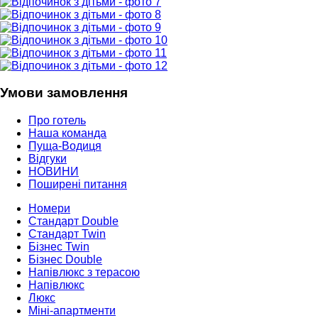
Умови замовлення
Про готель
Наша команда
Пуща-Водиця
Відгуки
НОВИНИ
Поширені питання
Номери
Стандарт Double
Стандарт Twin
Бізнес Twin
Бізнес Double
Напівлюкс з терасою
Напівлюкс
Люкс
Міні-апартменти