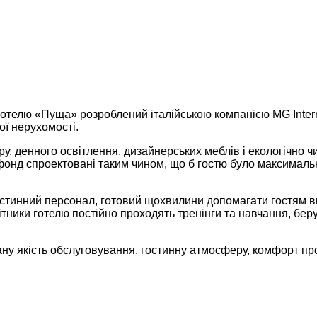
телю «Пуща» розроблений італійською компанією MG Internati
ої нерухомості.
ору, денного освітлення, дизайнерських меблів і екологічно
онд спроектовані таким чином, що б гостю було максимально
стинний персонал, готовий щохвилини допомагати гостям вир
ітники готелю постійно проходять тренінги та навчання, беру
ну якість обслуговування, гостинну атмосферу, комфорт пр