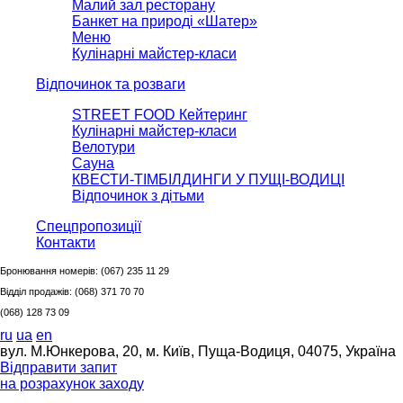
Малий зал ресторану
Банкет на природі «Шатер»
Меню
Кулінарні майстер-класи
Відпочинок та розваги
STREET FOOD Кейтеринг
Кулінарні майстер-класи
Велотури
Сауна
КВЕСТИ-ТІМБІЛДИНГИ У ПУЩІ-ВОДИЦІ
Відпочинок з дітьми
Спецпропозиції
Контакти
Бронювання номерів:
(067) 235 11 29
Відділ продажів:
(068) 371 70 70
(068) 128 73 09
ru
ua
en
вул. М.Юнкерова, 20, м. Київ, Пуща-Водиця, 04075, Україна
Відправити запит
на розрахунок заходу