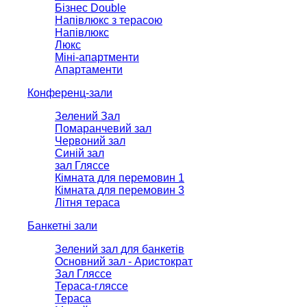
Бізнес Double
Напівлюкс з терасою
Напівлюкс
Люкс
Міні-апартменти
Апартаменти
Конференц-зали
Зелений Зал
Помаранчевий зал
Червоний зал
Синій зал
зал Гляссе
Кімната для перемовин 1
Кімната для перемовин 3
Літня тераса
Банкетні зали
Зелений зал для банкетів
Основний зал - Аристократ
Зал Гляссе
Тераса-гляссе
Тераса