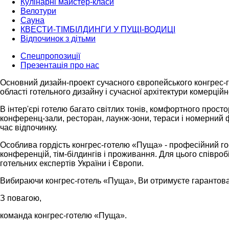
Кулінарні майстер-класи
Велотури
Сауна
КВЕСТИ-ТІМБІЛДИНГИ У ПУЩІ-ВОДИЦІ
Відпочинок з дітьми
Спецпропозиції
Презентація про нас
Основний дизайн-проект сучасного європейського конгрес-го
області готельного дизайну і сучасної архітектури комерційн
В інтер'єрі готелю багато світлих тонів, комфортного прост
конференц-зали, ресторан, лаунж-зони, тераси і номерний ф
час відпочинку.
Особлива гордість конгрес-готелю «Пуща» - професійний го
конференцій, тім-білдингів і проживання. Для цього співроб
готельних експертів України і Європи.
Вибираючи конгрес-готель «Пуща», Ви отримуєте гарантова
З повагою,
команда конгрес-готелю «Пуща».