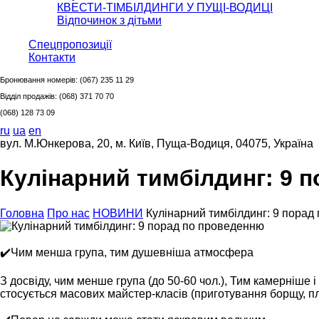
КВЕСТИ-ТІМБІЛДИНГИ У ПУЩІ-ВОДИЦІ
Відпочинок з дітьми
Спецпропозиції
Контакти
Бронювання номерів:
(067) 235 11 29
Відділ продажів:
(068) 371 70 70
(068) 128 73 09
ru
ua
en
вул. М.Юнкерова, 20, м. Київ, Пуща-Водиця, 04075, Україна
Кулінарний тимбілдинг: 9 
Головна
Про нас
НОВИНИ
Кулінарний тимбілдинг: 9 порад
✔️Чим менша група, тим душевніша атмосфера
З досвіду, чим менше група (до 50-60 чол.), Тим камерніше
стосується масових майстер-класів (приготування борщу, плов