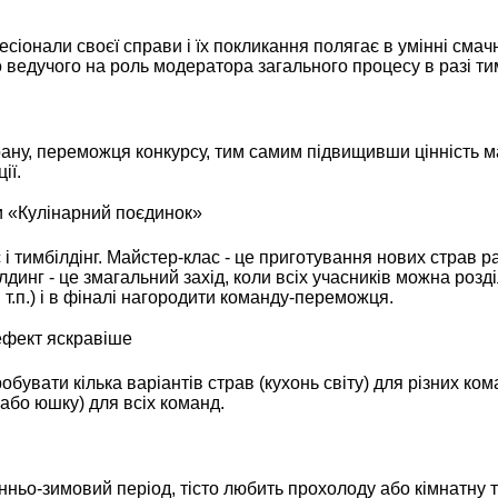
сіонали своєї справи і їх покликання полягає в умінні смачн
ведучого на роль модератора загального процесу в разі тим
ну, переможця конкурсу, тим самим підвищивши цінність ма
ії.
и «Кулінарний поєдинок»
і тимбілдінг. Майстер-клас - це приготування нових страв 
инг - це змагальний захід, коли всіх учасників можна розділ
 т.п.) і в фіналі нагородити команду-переможця.
ефект яскравіше
бувати кілька варіантів страв (кухонь світу) для різних ко
або юшку) для всіх команд.
сінньо-зимовий період, тісто любить прохолоду або кімнатну 