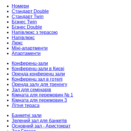
Номери
Стандарт Double
Стандарт Twin
Бізнес Twin
Бізнес Double
Напівлюкс з терасою
Напівлюкс
Люкс
Міні-апартменти
Апартаменти
Конференц-зали
Конференц-зали в Києві
Оренда конференц зали
Конференц зал в готелі
Оренда залу для тренінгу
Зал для семінарів
Кімната для перемовин № 1
Кімната для перемовин 3
Літня тераса
Банкетні зали
Зелений зал для банкетів
Основний зал - Аристократ