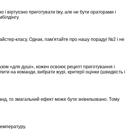
о і віртуозно приготувати їжу, але не бути ораторами і
білдінгу.
йстер-класу. Однак, пам'ятайте про нашу порадуі №2 і не
разом «для душі», кожен освоює рецепт приготування і
ити на команди, вибрати журі, критерії оцінки (швидкість і
манд, то змагальний ефект може бути знівельовано. Тому
температуру.