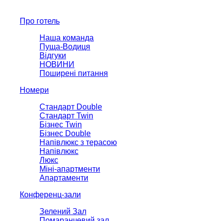
Про готель
Наша команда
Пуща-Водиця
Відгуки
НОВИНИ
Поширені питання
Номери
Стандарт Double
Стандарт Twin
Бізнес Twin
Бізнес Double
Напівлюкс з терасою
Напівлюкс
Люкс
Міні-апартменти
Апартаменти
Конференц-зали
Зелений Зал
Помаранчевий зал