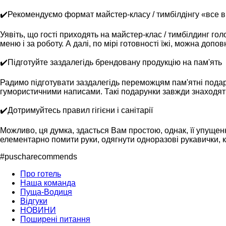
✔️Рекомендуємо формат майстер-класу / тимбілдінгу «все 
Уявіть, що гості приходять на майстер-клас / тимбілдинг г
меню і за роботу. А далі, по мірі готовності їжі, можна до
✔️Підготуйте заздалегідь брендовану продукцію на пам'ять
Радимо підготувати заздалегідь переможцям пам'ятні подар
гумористичними написами. Такі подарунки завжди знаходять в
✔️Дотримуйтесь правил гігієни і санітарії
Можливо, ця думка, здасться Вам простою, однак, її упущенн
елементарно помити руки, одягнути одноразові рукавички, 
#puscharecommends
Про готель
Наша команда
Пуща-Водиця
Відгуки
НОВИНИ
Поширені питання