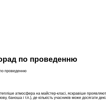
порад по проведенню
 по проведенню
 і тепліше атмосфера на майстер-класі, яскравіше проявляют
у, баноша і т.п.), де кількість учасників може досягати декі