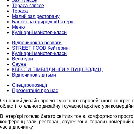
Зал Гляссе
Тераса-гляссе
Тераса
Малий зал ресторану
Банкет на природі «Шатер»
Меню
Кулінарні майстер-класи
Відпочинок та розваги
STREET FOOD Кейтеринг
Кулінарні майстер-класи
Велотури
Сауна
КВЕСТИ-ТІМБІЛДИНГИ У ПУЩІ-ВОДИЦІ
Відпочинок з дітьми
Спецпропозиції
Презентація про нас
Основний дизайн-проект сучасного європейського конгрес-го
області готельного дизайну і сучасної архітектури комерційн
В інтер'єрі готелю багато світлих тонів, комфортного прост
конференц-зали, ресторан, лаунж-зони, тераси і номерний ф
час відпочинку.