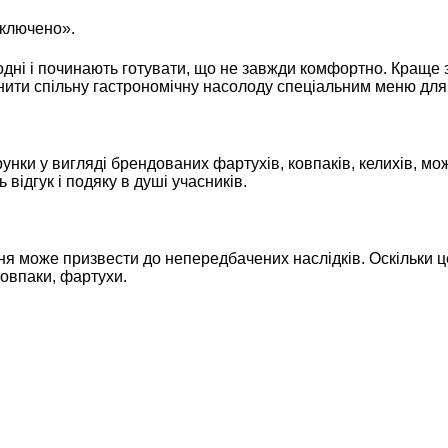
включено».
олодні і починають готувати, що не завжди комфортно. Краще
повнити спільну гастрономічну насолоду спеціальним меню дл
унки у вигляді брендованих фартухів, ковпаків, келихів, м
ідгук і подяку в душі учасників.
я може призвести до непередбачених наслідків. Оскільки це 
ковпаки, фартухи.