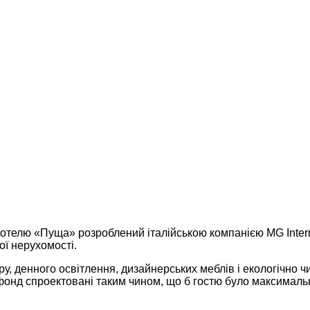
телю «Пуща» розроблений італійською компанією MG Internati
ої нерухомості.
ору, денного освітлення, дизайнерських меблів і екологічно
онд спроектовані таким чином, що б гостю було максимально