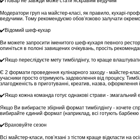
✔️Повар не завжди може стати яскравим ведучим
Модератори груп на майстер-класі, як правило, кухарі-профе
ведучими. Тому рекомендуємо обов'язково залучати окремо 
✔️Відомий шеф-кухар
Ви можете запросити іменитого шеф-кухаря певного рестора
опиніться в полоні завищених очікувань, просіть рекомендац
✔️Якщо переслідуєте мету тимбілдінгу, то краще влаштуват
Є 2 формати проведення кулінарного заходу - майстер-клас 
учасники просто отримують задоволення від процесу. Тимбілд
злагодженість в приготуванні, креатив, назва, оформлення і
✔️Якщо кожна команда готує однакові страви - змагальний 
Якщо Ви вибираєте збірний формат тимбілдінгу - хочете спро
вибирайте єдиний формат (наприклад, всі готують барбекю 
✔️Враховуйте сезон
Всі майстер-класи, пов'язані з тістом краще відкласти на о