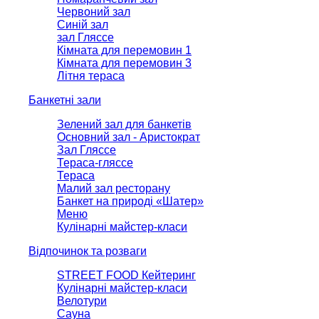
Червоний зал
Синій зал
зал Гляссе
Кімната для перемовин 1
Кімната для перемовин 3
Літня тераса
Банкетні зали
Зелений зал для банкетів
Основний зал - Аристократ
Зал Гляссе
Тераса-гляссе
Тераса
Малий зал ресторану
Банкет на природі «Шатер»
Меню
Кулінарні майстер-класи
Відпочинок та розваги
STREET FOOD Кейтеринг
Кулінарні майстер-класи
Велотури
Сауна