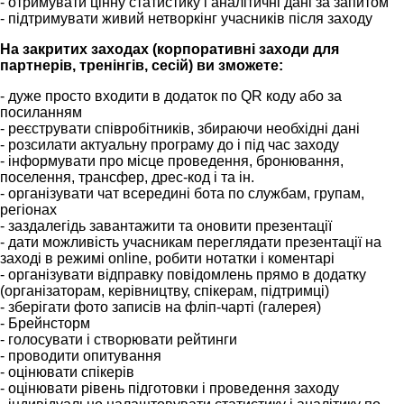
- отримувати цінну статистику і аналітичні дані за запитом
- підтримувати живий нетворкінг учасників після заходу
На закритих заходах (корпоративні заходи для
партнерів, тренінгів, сесій) ви зможете:
- дуже просто входити в додаток по QR коду або за
посиланням
- реєструвати співробітників, збираючи необхідні дані
- розсилати актуальну програму до і під час заходу
- інформувати про місце проведення, бронювання,
поселення, трансфер, дрес-код і та ін.
- організувати чат всередині бота по службам, групам,
регіонах
- заздалегідь завантажити та оновити презентації
- дати можливість учасникам переглядати презентації на
заході в режимі online, робити нотатки і коментарі
- організувати відправку повідомлень прямо в додатку
(організаторам, керівництву, спікерам, підтримці)
- зберігати фото записів на фліп-чарті (галерея)
- Брейнсторм
- голосувати і створювати рейтинги
- проводити опитування
- оцінювати спікерів
- оцінювати рівень підготовки і проведення заходу