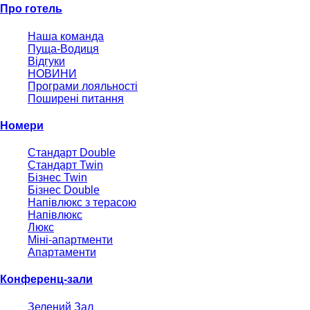
Про готель
Наша команда
Пуща-Водиця
Відгуки
НОВИНИ
Програми лояльності
Поширені питання
Номери
Стандарт Double
Стандарт Twin
Бізнес Twin
Бізнес Double
Напівлюкс з терасою
Напівлюкс
Люкс
Міні-апартменти
Апартаменти
Конференц-зали
Зелений Зал