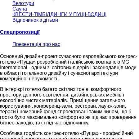
Велотури
Сауна
КВЕСТИ-ТІМБІЛДИНГИ У ПУЩІ-ВОДИЦІ
Відпочинок з дітьми
Спецпропозиції
Презентація про нас
Основний дизайн-проект сучасного європейського конгрес-
готелю «Пуща» розроблений італійською компанією MG
International - одним зі світових лідерів і законодавців моди
в області готельного дизайну і сучасної архітектури
комерційної нерухомості.
В інтер'єрі готелю багато світлих тонів, комфортного
простору, денного освітлення, дизайнерських меблів і
екологічно чистих матеріалів. Приміщення загального
користування, конференц-зали, ресторан, лаунж-зони,
тераси і номерний фонд спроектовані таким чином, що б
гостю було максимально комфортно як під час проведення
бізнес-заходів, так і під час відпочинку.
Особлива гордість конгрес-готелю «Пуща» - професійний
гостинний персонал, готовий щохвилини допомагати