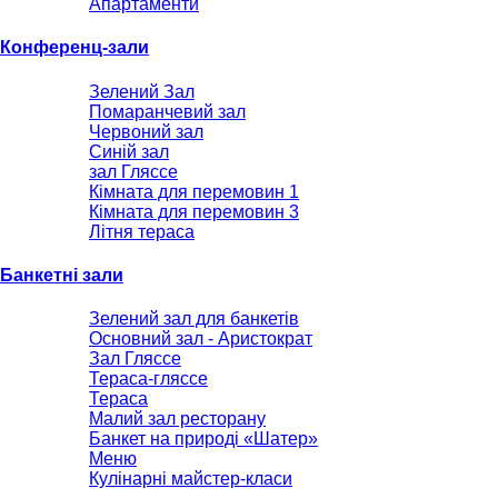
Апартаменти
Конференц-зали
Зелений Зал
Помаранчевий зал
Червоний зал
Синій зал
зал Гляссе
Кімната для перемовин 1
Кімната для перемовин 3
Літня тераса
Банкетні зали
Зелений зал для банкетів
Основний зал - Аристократ
Зал Гляссе
Тераса-гляссе
Тераса
Малий зал ресторану
Банкет на природі «Шатер»
Меню
Кулінарні майстер-класи