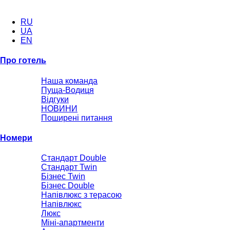
RU
UA
EN
Про готель
Наша команда
Пуща-Водиця
Відгуки
НОВИНИ
Поширені питання
Номери
Стандарт Double
Стандарт Twin
Бізнес Twin
Бізнес Double
Напівлюкс з терасою
Напівлюкс
Люкс
Міні-апартменти