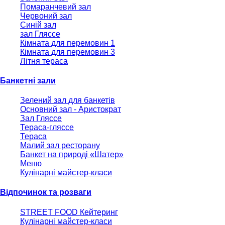
Помаранчевий зал
Червоний зал
Синій зал
зал Гляссе
Кімната для перемовин 1
Кімната для перемовин 3
Літня тераса
Банкетні зали
Зелений зал для банкетів
Основний зал - Аристократ
Зал Гляссе
Тераса-гляссе
Тераса
Малий зал ресторану
Банкет на природі «Шатер»
Меню
Кулінарні майстер-класи
Відпочинок та розваги
STREET FOOD Кейтеринг
Кулінарні майстер-класи